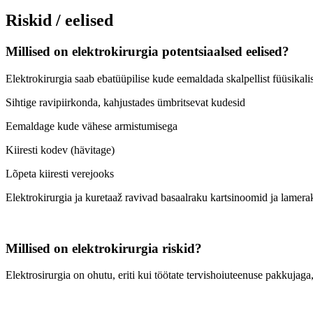
Riskid / eelised
Millised on elektrokirurgia potentsiaalsed eelised?
Elektrokirurgia saab ebatüüpilise kude eemaldada skalpellist füüsikalis
Sihtige ravipiirkonda, kahjustades ümbritsevat kudesid
Eemaldage kude vähese armistumisega
Kiiresti kodev (hävitage)
Lõpeta kiiresti verejooks
Elektrokirurgia ja kuretaaž ravivad basaalraku kartsinoomid ja lamer
Millised on elektrokirurgia riskid?
Elektrosirurgia on ohutu, eriti kui töötate tervishoiuteenuse pakkujaga