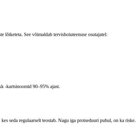
te lõiketeta. See võimaldab tervishoiuteenuse osutajatel:
akk -kartsinoomid 90–95% ajast.
, kes seda regulaarselt teostab. Nagu iga protseduuri puhul, on ka riske.