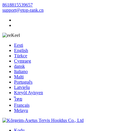
8618815539657
support@etop-rank.cn
Keel
Eesti
English
Türkçe
Cymraeg
dansk
Italiano
Malti
Português
Latviešu
Kreyòl Ayisyen
ไทย
Français
Melayu
Kodu