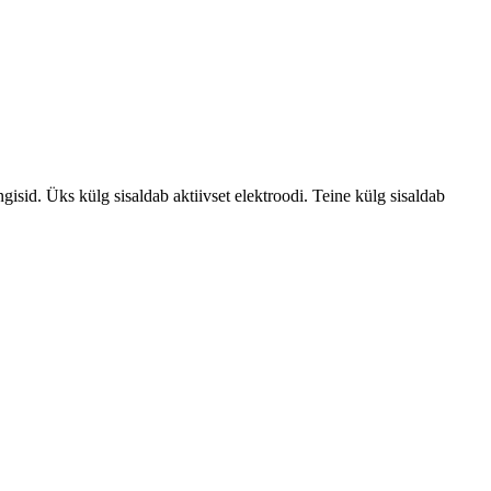
isid. Üks külg sisaldab aktiivset elektroodi. Teine külg sisaldab