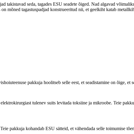
kujad takistavad seda, tagades ESU seadete õiged. Nad algavad võimalik
on mõned tagastuspadjad konstrueeritud nii, et geelkiht katab metallkihi
ishoiuteenuse pakkuja hoolitseb selle eest, et seadistamine on õige, et s
lektrokirurgiast tulenev suits levitada toksiine ja mikroobe. Teie pakk
 Teie pakkuja kohandab ESU sätteid, et vähendada selle toimumise tõen