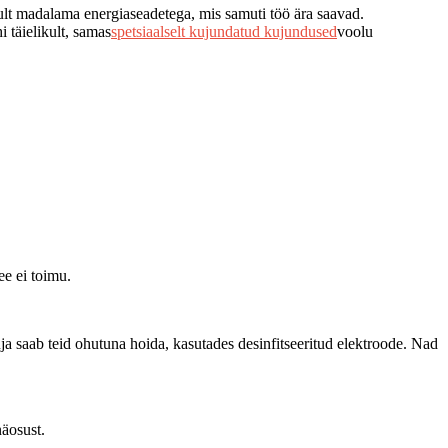
ult madalama energiaseadetega, mis samuti töö ära saavad.
 täielikult, samas
spetsiaalselt kujundatud kujundused
voolu
ee ei toimu.
uja saab teid ohutuna hoida, kasutades desinfitseeritud elektroode. Nad
äosust.