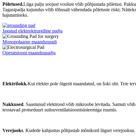
Põletused.
Liiga palju soojust voolust võib põhjustada põletusi. Pak
Tagasipadja kujundus võib tõhusalt vähendada põletuste riski; Näiteks 
hajutamiseks.
Jagatud elektrokirurgiline padja
Monopolaarne maanduspadi
Operatsiooni maanduspadja
Elektrišokk.
Kui elekter pole õigesti maandatud, on šoki oht. Teie terv
Nakkused
. Saastunud elektrood võib mikroobe levitada. Samuti võib e
teostavad protseduuri suitsuventilatsioonisüsteemiga ruumis.
Verejooks
. Kudede kahjustus põhjustab mõnikord liigset verejooksu.