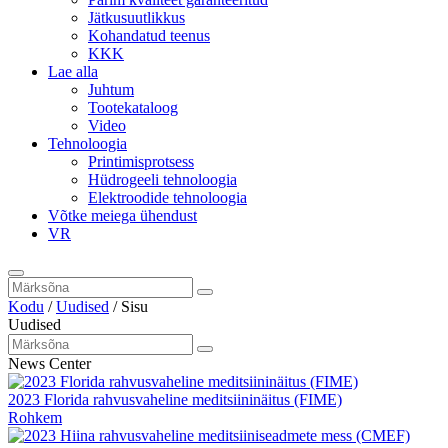
Jätkusuutlikkus
Kohandatud teenus
KKK
Lae alla
Juhtum
Tootekataloog
Video
Tehnoloogia
Printimisprotsess
Hüdrogeeli tehnoloogia
Elektroodide tehnoloogia
Võtke meiega ühendust
VR
Kodu
/
Uudised
/
Sisu
Uudised
News Center
2023 Florida rahvusvaheline meditsiininäitus (FIME)
Rohkem