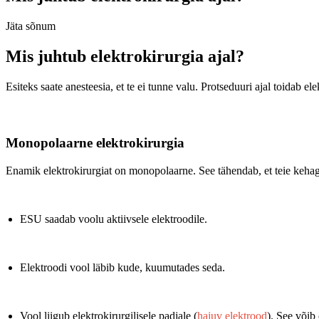
Jäta sõnum
Mis juhtub elektrokirurgia ajal?
Esiteks saate anesteesia, et te ei tunne valu. Protseduuri ajal toidab e
Monopolaarne elektrokirurgia
Enamik elektrokirurgiat on monopolaarne. See tähendab, et teie keha
ESU saadab voolu aktiivsele elektroodile.
Elektroodi vool läbib kude, kuumutades seda.
Vool liigub elektrokirurgilisele padjale (
hajuv elektrood
). See võib 