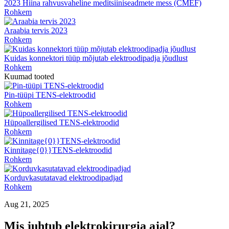
2023 Hiina rahvusvaheline meditsiiniseadmete mess (CMEF)
Rohkem
Araabia tervis 2023
Rohkem
Kuidas konnektori tüüp mõjutab elektroodipadja jõudlust
Rohkem
Kuumad tooted
Pin-tüüpi TENS-elektroodid
Rohkem
Hüpoallergilised TENS-elektroodid
Rohkem
Kinnitage{0}}TENS-elektroodid
Rohkem
Korduvkasutatavad elektroodipadjad
Rohkem
Aug 21, 2025
Mis juhtub elektrokirurgia ajal?