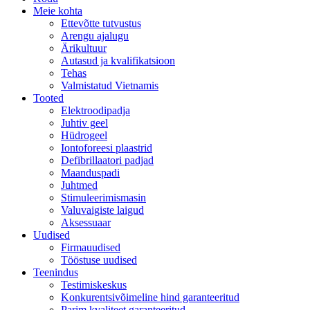
Meie kohta
Ettevõtte tutvustus
Arengu ajalugu
Ärikultuur
Autasud ja kvalifikatsioon
Tehas
Valmistatud Vietnamis
Tooted
Elektroodipadja
Juhtiv geel
Hüdrogeel
Iontoforeesi plaastrid
Defibrillaatori padjad
Maanduspadi
Juhtmed
Stimuleerimismasin
Valuvaigiste laigud
Aksessuaar
Uudised
Firmauudised
Tööstuse uudised
Teenindus
Testimiskeskus
Konkurentsivõimeline hind garanteeritud
Parim kvaliteet garanteeritud