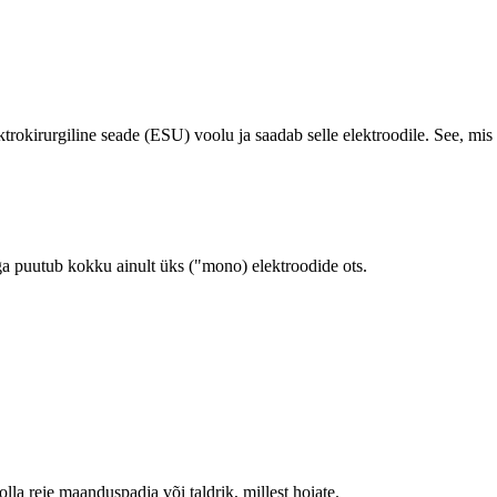
lektrokirurgiline seade (ESU) voolu ja saadab selle elektroodile. See, mis
ga puutub kokku ainult üks ("mono) elektroodide ots.
olla reie maanduspadja või taldrik, millest hoiate.