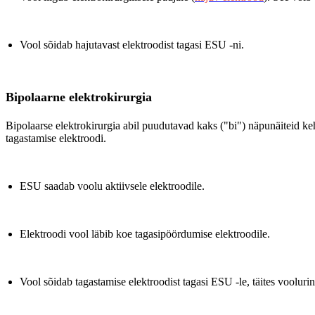
Vool sõidab hajutavast elektroodist tagasi ESU -ni.
Bipolaarne elektrokirurgia
Bipolaarse elektrokirurgia abil puudutavad kaks ("bi") näpunäiteid keh
tagastamise elektroodi.
ESU saadab voolu aktiivsele elektroodile.
Elektroodi vool läbib koe tagasipöördumise elektroodile.
Vool sõidab tagastamise elektroodist tagasi ESU -le, täites voolurin