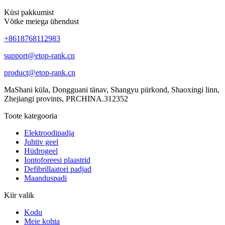
Küsi pakkumist
Võtke meiega ühendust
+8618768112983
support@etop-rank.cn
product@etop-rank.cn
MaShani küla, Dongguani tänav, Shangyu piirkond, Shaoxingi linn,
Zhejiangi provints, PRCHINA.312352
Toote kategooria
Elektroodipadja
Juhtiv geel
Hüdrogeel
Iontoforeesi plaastrid
Defibrillaatori padjad
Maanduspadi
Kiir valik
Kodu
Meie kohta