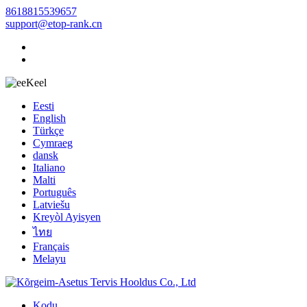
8618815539657
support@etop-rank.cn
Keel
Eesti
English
Türkçe
Cymraeg
dansk
Italiano
Malti
Português
Latviešu
Kreyòl Ayisyen
ไทย
Français
Melayu
Kodu