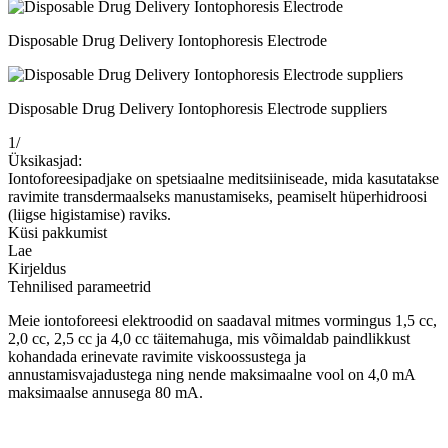
Disposable Drug Delivery Iontophoresis Electrode
Disposable Drug Delivery Iontophoresis Electrode suppliers
1
/
Üksikasjad:
Iontoforeesipadjake on spetsiaalne meditsiiniseade, mida kasutatakse
ravimite transdermaalseks manustamiseks, peamiselt hüperhidroosi
(liigse higistamise) raviks.
Küsi pakkumist
Lae
Kirjeldus
Tehnilised parameetrid
Meie iontoforeesi elektroodid on saadaval mitmes vormingus 1,5 cc,
2,0 cc, 2,5 cc ja 4,0 cc täitemahuga, mis võimaldab paindlikkust
kohandada erinevate ravimite viskoossustega ja
annustamisvajadustega ning nende maksimaalne vool on 4,0 mA
maksimaalse annusega 80 mA.