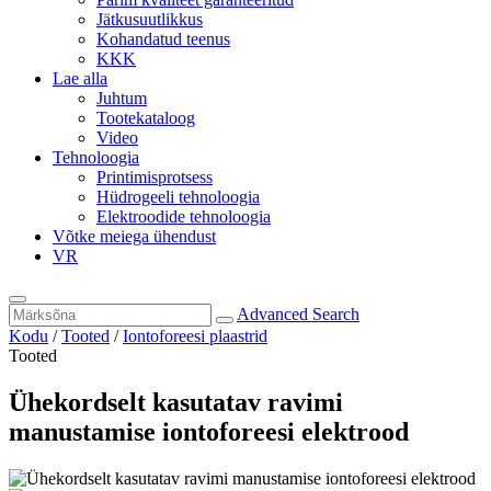
Jätkusuutlikkus
Kohandatud teenus
KKK
Lae alla
Juhtum
Tootekataloog
Video
Tehnoloogia
Printimisprotsess
Hüdrogeeli tehnoloogia
Elektroodide tehnoloogia
Võtke meiega ühendust
VR
Advanced Search
Kodu
/
Tooted
/
Iontoforeesi plaastrid
Tooted
Ühekordselt kasutatav ravimi
manustamise iontoforeesi elektrood