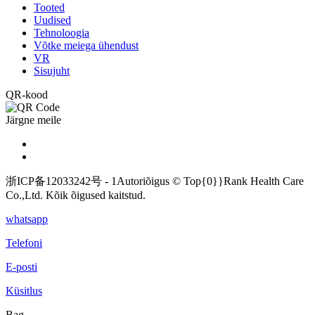
Tooted
Uudised
Tehnoloogia
Võtke meiega ühendust
VR
Sisujuht
QR-kood
Järgne meile
浙ICP备12033242号 - 1Autoriõigus © Top{0}}Rank Health Care
Co.,Ltd. Kõik õigused kaitstud.
whatsapp
Telefoni
E-posti
Küsitlus
Bag