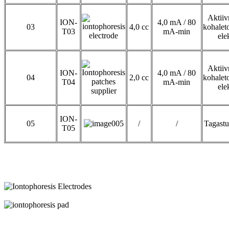
Aktiiv
ION-
4,0 mA / 80
03
4,0 cc
kohalet
T03
mA-min
ele
Aktiiv
ION-
4,0 mA / 80
04
2,0 cc
kohalet
T04
mA-min
ele
ION-
05
/
/
Tagastu
T05