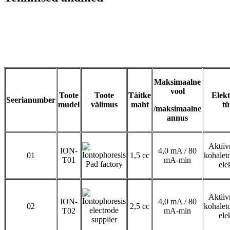
Maksimaalne
vool
Toote
Toote
Täitke
Elek
Seerianumber
mudel
välimus
maht
tü
/maksimaalne
annus
Aktiiv
ION-
4,0 mA / 80
01
1,5 cc
kohalet
T01
mA-min
ele
Aktiiv
ION-
4,0 mA / 80
02
2,5 cc
kohalet
T02
mA-min
ele