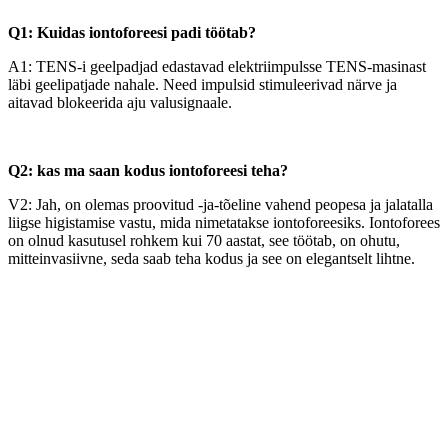
Q1: Kuidas iontoforeesi padi töötab?
A1: TENS-i geelpadjad edastavad elektriimpulsse TENS-masinast
läbi geelipatjade nahale. Need impulsid stimuleerivad närve ja
aitavad blokeerida aju valusignaale.
Q2: kas ma saan kodus iontoforeesi teha?
V2: Jah, on olemas proovitud -ja-tõeline vahend peopesa ja jalatalla
liigse higistamise vastu, mida nimetatakse iontoforeesiks. Iontoforees
on olnud kasutusel rohkem kui 70 aastat, see töötab, on ohutu,
mitteinvasiivne, seda saab teha kodus ja see on elegantselt lihtne.