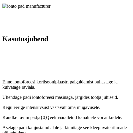
Kasutusjuhend
Enne iontoforeesi kortisooniplaastri paigaldamist puhastage ja
kuivatage raviala.
Ühendage padi iontoforeesi masinaga, järgides tootja juhiseid.
Reguleerige intensiivsust vastavalt oma mugavusele.
Kandke ravim padja{0}}eelmääratletud kanalitele või aukudele.
Asetage padi kahjustatud alale ja kinnitage see kleepuvate rihmade
või teipidega.