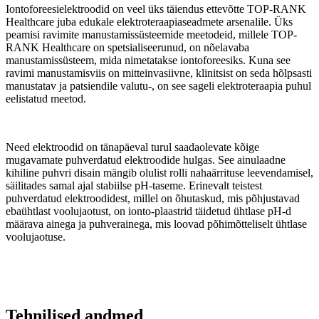
Iontoforeesielektroodid on veel üks täiendus ettevõtte TOP-RANK
Healthcare juba edukale elektroteraapiaseadmete arsenalile. Üks
peamisi ravimite manustamissüsteemide meetodeid, millele TOP-
RANK Healthcare on spetsialiseerunud, on nõelavaba
manustamissüsteem, mida nimetatakse iontoforeesiks. Kuna see
ravimi manustamisviis on mitteinvasiivne, klinitsist on seda hõlpsasti
manustatav ja patsiendile valutu-, on see sageli elektroteraapia puhul
eelistatud meetod.
Need elektroodid on tänapäeval turul saadaolevate kõige
mugavamate puhverdatud elektroodide hulgas. See ainulaadne
kihiline puhvri disain mängib olulist rolli nahaärrituse leevendamisel,
säilitades samal ajal stabiilse pH-taseme. Erinevalt teistest
puhverdatud elektroodidest, millel on õhutaskud, mis põhjustavad
ebaühtlast voolujaotust, on ionto-plaastrid täidetud ühtlase pH-d
määrava ainega ja puhverainega, mis loovad põhimõtteliselt ühtlase
voolujaotuse.
Tehnilised andmed