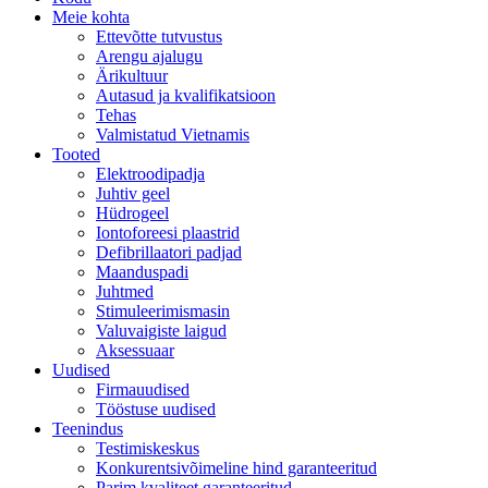
Meie kohta
Ettevõtte tutvustus
Arengu ajalugu
Ärikultuur
Autasud ja kvalifikatsioon
Tehas
Valmistatud Vietnamis
Tooted
Elektroodipadja
Juhtiv geel
Hüdrogeel
Iontoforeesi plaastrid
Defibrillaatori padjad
Maanduspadi
Juhtmed
Stimuleerimismasin
Valuvaigiste laigud
Aksessuaar
Uudised
Firmauudised
Tööstuse uudised
Teenindus
Testimiskeskus
Konkurentsivõimeline hind garanteeritud
Parim kvaliteet garanteeritud