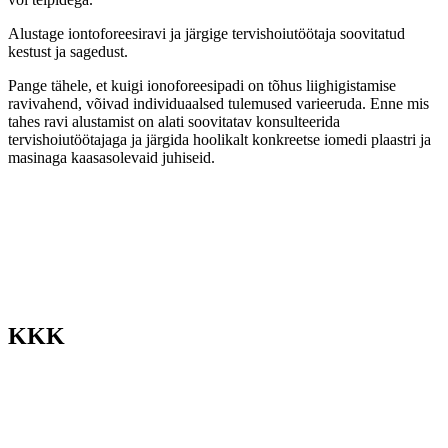
Alustage iontoforeesiravi ja järgige tervishoiutöötaja soovitatud
kestust ja sagedust.
Pange tähele, et kuigi ionoforeesipadi on tõhus liighigistamise
ravivahend, võivad individuaalsed tulemused varieeruda. Enne mis
tahes ravi alustamist on alati soovitatav konsulteerida
tervishoiutöötajaga ja järgida hoolikalt konkreetse iomedi plaastri ja
masinaga kaasasolevaid juhiseid.
KKK